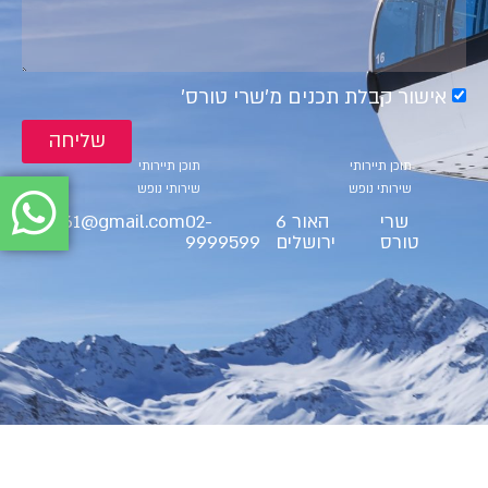
אישור קבלת תכנים מ׳שרי טורס׳
שליחה
קטגוריות
קטגוריות
תוכן תיירותי
תוכן תיירותי
שירותי נופש
שירותי נופש
שרי
האור 6
02-
ct9561@gmail.com
טורס
ירושלים
9999599
BS"D Cherry Tours LTD 2025