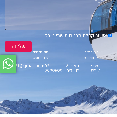
אישור קבלת תכנים מ׳שרי טורס׳
שליחה
קטגוריות
קטגוריות
תוכן תיירותי
תוכן תיירותי
שירותי נופש
שירותי נופש
שרי
האור 6
02-
ct9561@gmail.com
טורס
ירושלים
9999599