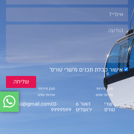
אישור קבלת תכנים מ׳שרי טורס׳
שליחה
קטגוריות
קטגוריות
תוכן תיירותי
תוכן תיירותי
שירותי נופש
שירותי נופש
שרי
האור 6
02-
ct9561@gmail.com
טורס
ירושלים
9999599