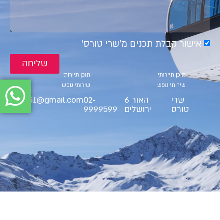
אישור קבלת תכנים מ׳שרי טורס׳
שליחה
קטגוריות
קטגוריות
תוכן תיירותי
תוכן תיירותי
שירותי נופש
שירותי נופש
שרי
האור 6
02-
ct9561@gmail.com
טורס
ירושלים
9999599
BS"D Cherry Tours LTD 2025