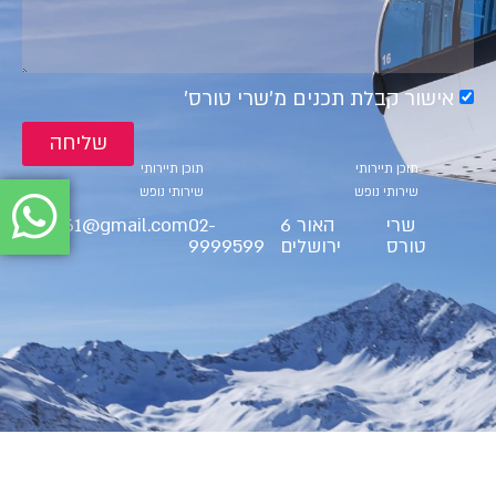
אישור קבלת תכנים מ׳שרי טורס׳
שליחה
קטגוריות
קטגוריות
תוכן תיירותי
תוכן תיירותי
שירותי נופש
שירותי נופש
שרי
האור 6
02-
ct9561@gmail.com
טורס
ירושלים
9999599
BS"D Cherry Tours LTD 2025