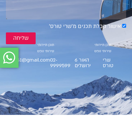
אישור קבלת תכנים מ׳שרי טורס׳
שליחה
קטגוריות
קטגוריות
תוכן תיירותי
תוכן תיירותי
שירותי נופש
שירותי נופש
שרי
האור 6
02-
ct9561@gmail.com
טורס
ירושלים
9999599
BS"D Cherry Tours LTD 2025