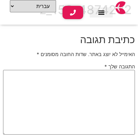
4874282_152_z
שירותי נופש
תוכן תיירותי
כתיבת תגובה
האימייל לא יוצג באתר.
שדות החובה מסומנים
*
התגובה שלך
*