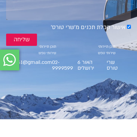
אישור קבלת תכנים מ׳שרי טורס׳
שליחה
קטגוריות
קטגוריות
תוכן תיירותי
תוכן תיירותי
שירותי נופש
שירותי נופש
שרי
האור 6
02-
ct9561@gmail.com
טורס
ירושלים
9999599
BS"D Cherry Tours LTD 2025