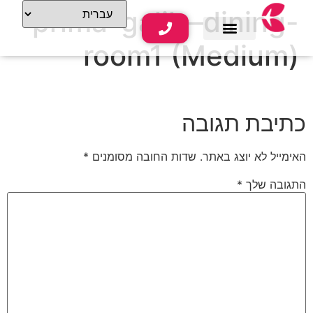
prima-galil—dining-
room1 (Medium)
שירותי נופש
תוכן תיירותי
כתיבת תגובה
האימייל לא יוצג באתר.
שדות החובה מסומנים
*
התגובה שלך
*