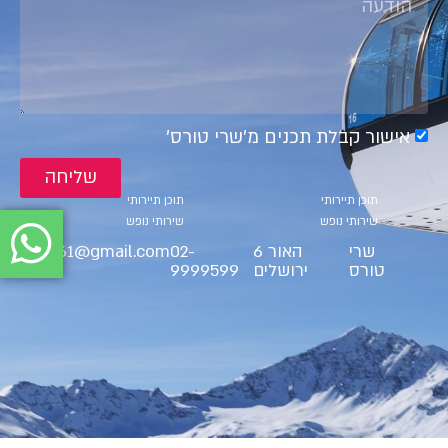
אישור קבלת תכנים מ׳שרי טורס׳
שליחה
קטגוריות
קטגוריות
תוכן תיירותי
תוכן תיירותי
שירותי נופש
שירותי נופש
שרי
האור 6
02-
ct9561@gmail.com
טורס
ירושלים
9999599