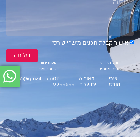
אישור קבלת תכנים מ׳שרי טורס׳
שליחה
קטגוריות
קטגוריות
תוכן תיירותי
תוכן תיירותי
שירותי נופש
שירותי נופש
שרי
האור 6
02-
ct9561@gmail.com
טורס
ירושלים
9999599