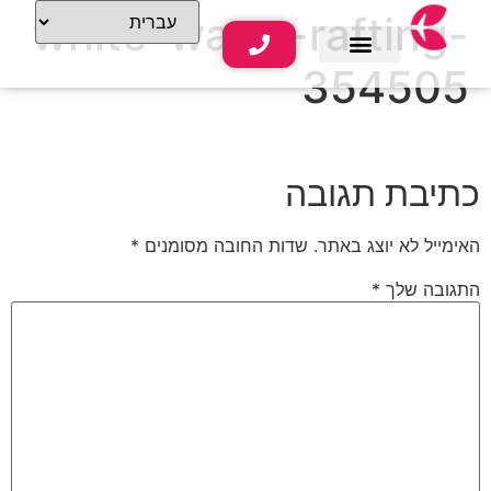
white-water-rafting-
354505
שירותי נופש
תוכן תיירותי
כתיבת תגובה
האימייל לא יוצג באתר.
שדות החובה מסומנים
*
התגובה שלך
*