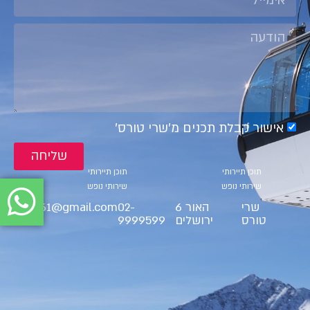
אישור קבלת תכנים מ׳שרי טורס׳
שליחה
קטגוריות
קטגוריות
תוכן תיירותי
תוכן תיירותי
שירותי נופש
שירותי נופש
שרי
האור 6
02-
ct9561@gmail.com
טורס
ירושלים
9999599