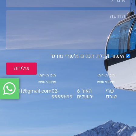
אישור קבלת תכנים מ׳שרי טורס׳
שליחה
קטגוריות
קטגוריות
תוכן תיירותי
תוכן תיירותי
שירותי נופש
שירותי נופש
שרי
האור 6
02-
ct9561@gmail.com
טורס
ירושלים
9999599