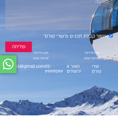
אישור קבלת תכנים מ׳שרי טורס׳
שליחה
קטגוריות
קטגוריות
תוכן תיירותי
תוכן תיירותי
שירותי נופש
שירותי נופש
שרי
האור 6
02-
ct9561@gmail.com
טורס
ירושלים
9999599