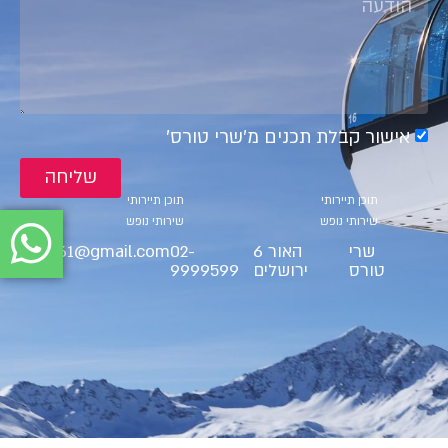
אישור קבלת תכנים מ׳שרי טורס׳
שליחה
קטגוריות
קטגוריות
תוכן תיירותי
תוכן תיירותי
שירותי נופש
שירותי נופש
שרי
האור 6
02-
ct9561@gmail.com
טורס
ירושלים
9999599