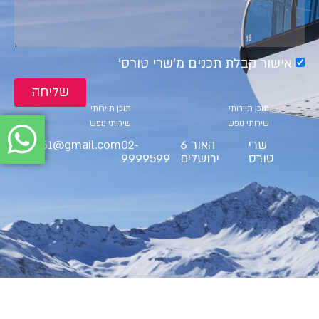
אישור קבלת תכנים מ׳שרי טורס׳
שליחה
קטגוריות
קטגוריות
תוכן תיירותי
תוכן תיירותי
שירותי נופש
שירותי נופש
שרי
האור 6
02-
ct9561@gmail.com
טורס
ירושלים
9999599
BS"D Cherry Tours LTD 2025