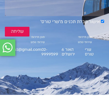
אישור קבלת תכנים מ׳שרי טורס׳
שליחה
קטגוריות
קטגוריות
תוכן תיירותי
תוכן תיירותי
שירותי נופש
שירותי נופש
שרי
האור 6
02-
ct9561@gmail.com
טורס
ירושלים
9999599
BS"D Cherry Tours LTD 2025