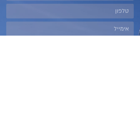
אישור קבלת תכנים מ׳שרי טורס׳
שליחה
קטגוריות
קטגוריות
תוכן תיירותי
תוכן תיירותי
שירותי נופש
שירותי נופש
שרי
האור 6
02-
ct9561@gmail.com
טורס
ירושלים
9999599