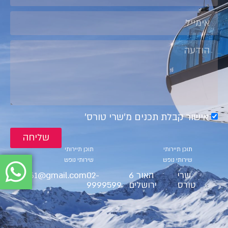
אישור קבלת תכנים מ׳שרי טורס׳
שליחה
קטגוריות
קטגוריות
תוכן תיירותי
תוכן תיירותי
שירותי נופש
שירותי נופש
שרי
האור 6
02-
ct9561@gmail.com
טורס
ירושלים
9999599